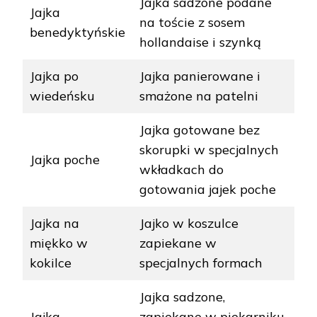
Jajka sadzone podane
Jajka
na toście z sosem
benedyktyńskie
hollandaise i szynką
Jajka po
Jajka panierowane i
wiedeńsku
smażone na patelni
Jajka gotowane bez
skorupki w specjalnych
Jajka poche
wkładkach do
gotowania jajek poche
Jajka na
Jajko w koszulce
miękko w
zapiekane w
kokilce
specjalnych formach
Jajka sadzone,
Jajka
zapiekane w piekarniku