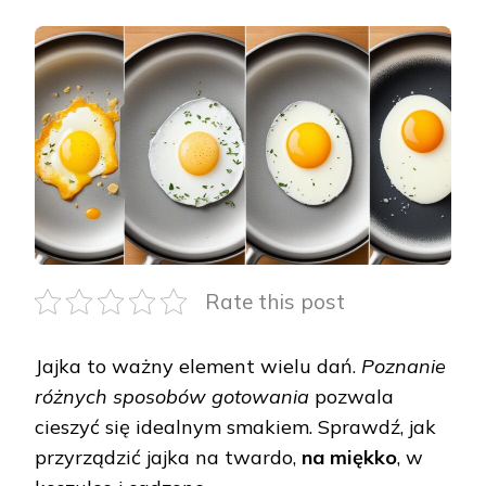
JAK
GOTOWAĆ
JAJKA
–
PROSTE
I
SKUTECZNE
METODY
Rate this post
Jajka to ważny element wielu dań.
Poznanie
różnych sposobów gotowania
pozwala
cieszyć się idealnym smakiem. Sprawdź, jak
przyrządzić jajka na twardo,
na miękko
, w