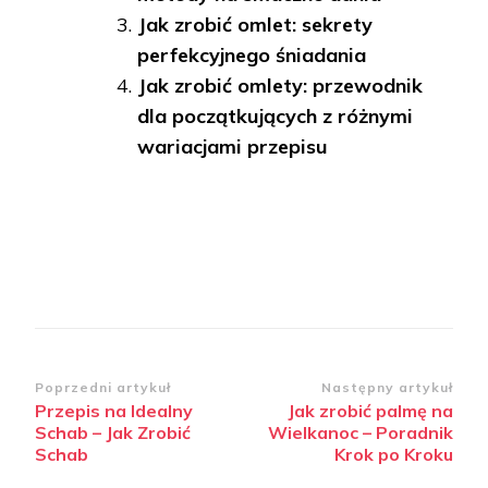
Jak zrobić omlet: sekrety
perfekcyjnego śniadania
Jak zrobić omlety: przewodnik
dla początkujących z różnymi
wariacjami przepisu
Zobacz
Poprzedni artykuł
Następny artykuł
Przepis na Idealny
Jak zrobić palmę na
wpisy
Schab – Jak Zrobić
Wielkanoc – Poradnik
Schab
Krok po Kroku