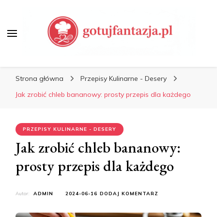
Porady Kulinarne, Jak
Gotować
Gotuj Fantazją – Przepisy,
Porady Kulinarne, Jak
Strona główna
Przepisy Kulinarne - Desery
Gotować
Jak zrobić chleb bananowy: prosty przepis dla każdego
PRZEPISY KULINARNE - DESERY
Jak zrobić chleb bananowy:
prosty przepis dla każdego
DO
Autor:
ADMIN
2024-06-16
DODAJ KOMENTARZ
JAK
ZROBIĆ