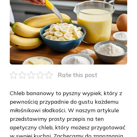
CHLEB
BANANOWY:
PROSTY
PRZEPIS
DLA
KAŻDEGO
Rate this post
Chleb bananowy to pyszny wypiek, który z
pewnością przypadnie do gustu każdemu
miłośnikowi słodkości. W naszym artykule
przedstawimy prosty przepis na ten
apetyczny chleb, który możesz przygotować
w swojej kuchni. Zachęcamy do zapoznania