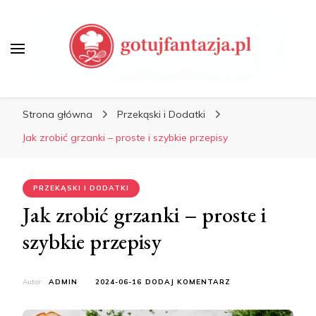
Gotuj Fantazją – Przepisy,
Porady Kulinarne, Jak
Strona główna
Przekąski i Dodatki
Gotować
Jak zrobić grzanki – proste i szybkie przepisy
PRZEKĄSKI I DODATKI
Jak zrobić grzanki – proste i
szybkie przepisy
DO
Autor:
ADMIN
2024-06-16
DODAJ KOMENTARZ
JAK
ZROBIĆ