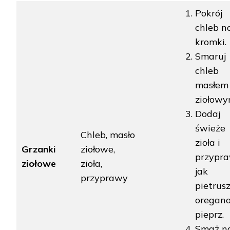
Pokrój
chleb n
kromki.
Smaruj
chleb
masłem
ziołowy
Dodaj
świeże
Chleb, masło
zioła i
Grzanki
ziołowe,
przypra
ziołowe
zioła,
jak
przyprawy
pietrusz
oregano
pieprz.
Smaż n