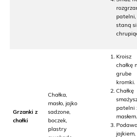
rozgrza
patelni,
staną s
chrupią
Kroisz
chałkę 
grube
kromki.
Chałkę
Chałka,
smażys
masło, jajko
patelni 
Grzanki z
sadzone,
masłem.
chałki
boczek,
Podawa
plastry
jajkiem,