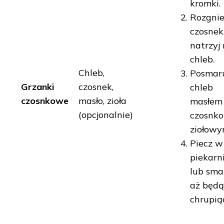
kromki.
Rozgni
czosnek
natrzyj
chleb.
Chleb,
Posmar
Grzanki
czosnek,
chleb
czosnkowe
masło, zioła
masłem
(opcjonalnie)
czosnk
ziołowy
Piecz w
piekarn
lub sma
aż będą
chrupią