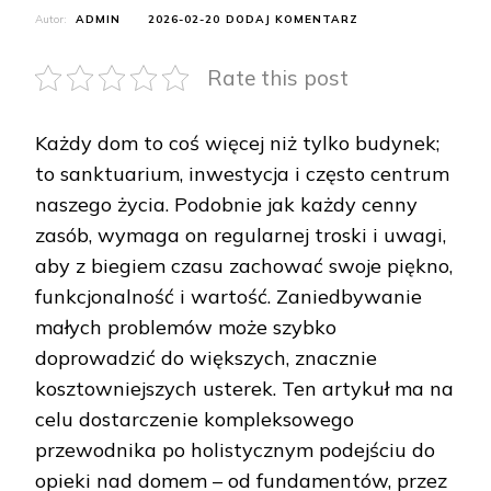
DO
Autor:
ADMIN
2026-02-20
DODAJ KOMENTARZ
TWÓJ
DOM,
Rate this post
TWOJA
TWIERDZA:
PRZEWODNIK
PO
Każdy dom to coś więcej niż tylko budynek;
KOMPLEKSOWEJ
to sanktuarium, inwestycja i często centrum
PIELĘGNACJI
CZTERECH
naszego życia. Podobnie jak każdy cenny
KĄTÓW
zasób, wymaga on regularnej troski i uwagi,
aby z biegiem czasu zachować swoje piękno,
funkcjonalność i wartość. Zaniedbywanie
małych problemów może szybko
doprowadzić do większych, znacznie
kosztowniejszych usterek. Ten artykuł ma na
celu dostarczenie kompleksowego
przewodnika po holistycznym podejściu do
opieki nad domem – od fundamentów, przez