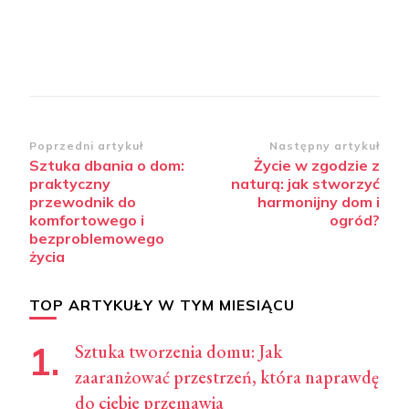
Zobacz
Poprzedni artykuł
Następny artykuł
Sztuka dbania o dom:
Życie w zgodzie z
wpisy
praktyczny
naturą: jak stworzyć
przewodnik do
harmonijny dom i
komfortowego i
ogród?
bezproblemowego
życia
TOP ARTYKUŁY W TYM MIESIĄCU
Sztuka tworzenia domu: Jak
zaaranżować przestrzeń, która naprawdę
do ciebie przemawia