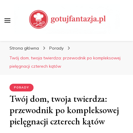
Porady Kulinarne, Jak
Gotować
Gotuj Fantazją – Przepisy,
Porady Kulinarne, Jak
Strona główna
Porady
Gotować
Twój dom, twoja twierdza: przewodnik po kompleksowej
pielęgnacji czterech kątów
PORADY
Twój dom, twoja twierdza:
przewodnik po kompleksowej
pielęgnacji czterech kątów