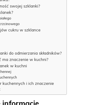
ność swojej szklanki?
zklanek?
białego
 trzcinowego
jów cukru w szklance
lanki do odmierzania składników?
ć ma znaczenie w kuchni?
lanek w kuchni
chennej
kuchennych
 kuchennych i ich znaczenie
:
 informacje