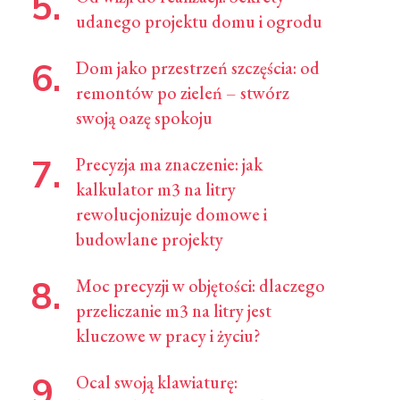
udanego projektu domu i ogrodu
Dom jako przestrzeń szczęścia: od
remontów po zieleń – stwórz
swoją oazę spokoju
Precyzja ma znaczenie: jak
kalkulator m3 na litry
rewolucjonizuje domowe i
budowlane projekty
Moc precyzji w objętości: dlaczego
przeliczanie m3 na litry jest
kluczowe w pracy i życiu?
Ocal swoją klawiaturę: