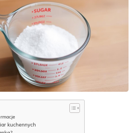
ormacje
iar kuchennych
lanka?