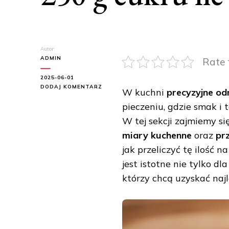
Autor:
ADMIN
Rate 
2025-06-01
DO
DODAJ KOMENTARZ
W kuchni
precyzyjne od
250
pieczeniu, gdzie smak i 
G
CUKRU
W tej sekcji zajmiemy s
ILE
TO
miary kuchenne
oraz
prz
SZKLANEK?
jak przeliczyć tę ilość 
jest istotne nie tylko d
którzy chcą uzyskać naj