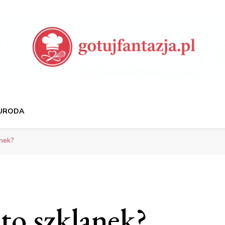
 Przepisy, Porady Ku
 URODA
anek?
 to szklanek?