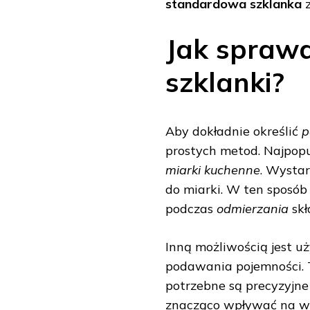
standardowa szklanka
z
Jak sprawd
szklanki?
Aby dokładnie określić
p
prostych metod. Najpopu
miarki kuchenne
. Wystar
do miarki. W ten sposób
podczas
odmierzania
skł
Inną możliwością jest u
podawania pojemności. 
potrzebne są precyzyjne 
znacząco wpływać na wy