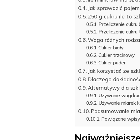
Jak sprawdzić pojem
250 g cukru ile to s
Przeliczenie cukru 
Przeliczenie cukru
Waga różnych rodza
Cukier biały
Cukier trzcinowy
Cukier puder
Jak korzystać ze szk
Dlaczego dokładnoś
Alternatywy dla szk
Używanie wagi ku
Używanie miarek 
Podsumowanie miar
Powiązane wpisy
Najważniejsze