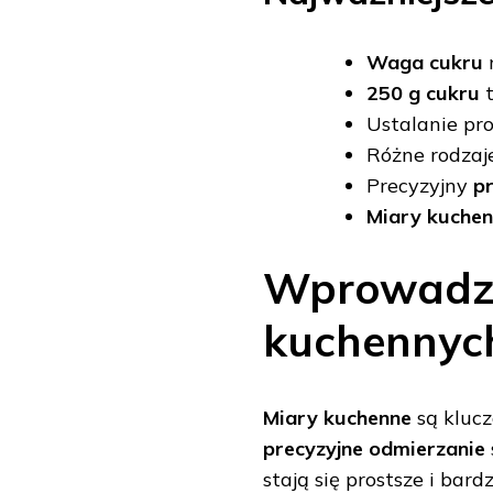
Waga cukru
250 g cukru
t
Ustalanie pro
Różne rodzaj
Precyzyjny
pr
Miary kuche
Wprowadze
kuchennyc
Miary kuchenne
są kluc
precyzyjne odmierzanie
stają się prostsze i ba