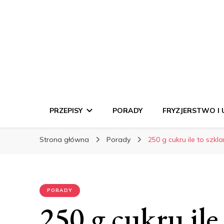
Gotuj Fantazją –
PRZEPISY
PORADY
FRYZJERSTWO I
Strona główna
Porady
250 g cukru ile to szkl
PORADY
250 g cukru ile