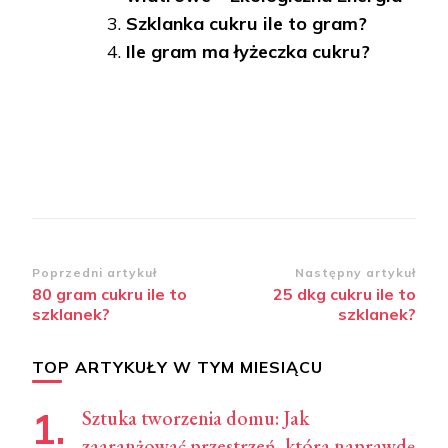
Szklanka cukru ile to gram?
Ile gram ma łyżeczka cukru?
Zobacz
Poprzedni artykuł
Następny artykuł
80 gram cukru ile to
25 dkg cukru ile to
wpisy
szklanek?
szklanek?
TOP ARTYKUŁY W TYM MIESIĄCU
Sztuka tworzenia domu: Jak
zaaranżować przestrzeń, która naprawdę