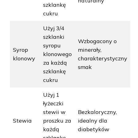
naturalny
szklankę
cukru
Użyj 3/4
szklanki
Wzbogacony o
syropu
Syrop
minerały,
klonowego
klonowy
charakterystyczny
za każdą
smak
szklankę
cukru
Użyj 1
łyżeczki
stewii w
Bezkaloryczny,
Stewia
proszku za
idealny dla
każdą
diabetyków
szklankę