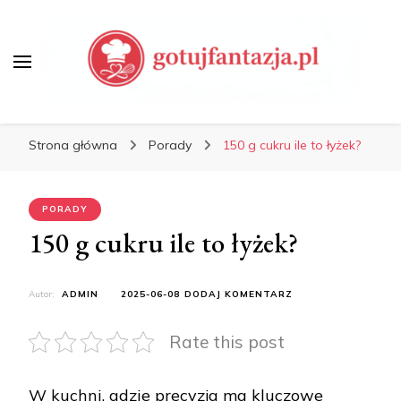
Porady Kulinarne, Jak
Gotować
Gotuj Fantazją – Przepisy,
Porady Kulinarne, Jak
Strona główna
Porady
150 g cukru ile to łyżek?
Gotować
PORADY
150 g cukru ile to łyżek?
DO
Autor:
ADMIN
2025-06-08
DODAJ KOMENTARZ
150
G
Rate this post
CUKRU
ILE
TO
ŁYŻEK?
W kuchni, gdzie precyzja ma kluczowe