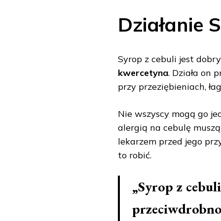
Działanie S
Syrop z cebuli jest dobr
kwercetyna
. Działa on
przy przeziębieniach, łag
Nie wszyscy mogą go je
alergią na cebulę muszą 
lekarzem przed jego przy
to robić.
„Syrop z cebuli
przeciwdrobnou