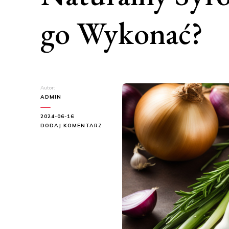
go Wykonać?
Autor:
ADMIN
2024-06-16
DO
DODAJ KOMENTARZ
NATURALNY
SYROP
Z
CEBULI
–
JAK
GO
WYKONAĆ?