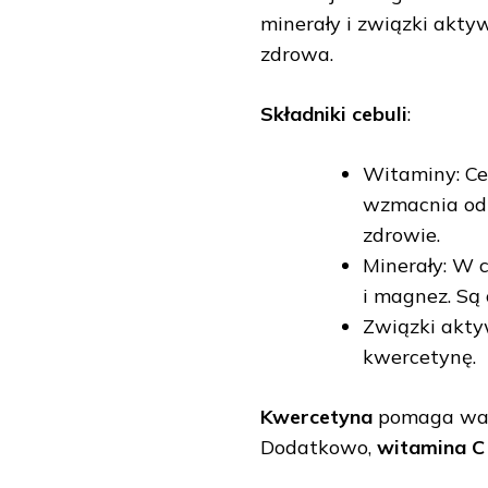
minerały i związki aktyw
zdrowa.
Składniki cebuli
:
Witaminy: Ce
wzmacnia odp
zdrowie.
Minerały: W c
i magnez. Są
Związki akty
kwercetynę.
Kwercetyna
pomaga walc
Dodatkowo,
witamina C