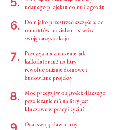
udanego projektu domu i ogrodu
Dom jako przestrzeń szczęścia: od
remontów po zieleń – stwórz
swoją oazę spokoju
Precyzja ma znaczenie: jak
kalkulator m3 na litry
rewolucjonizuje domowe i
budowlane projekty
Moc precyzji w objętości: dlaczego
przeliczanie m3 na litry jest
kluczowe w pracy i życiu?
Ocal swoją klawiaturę: