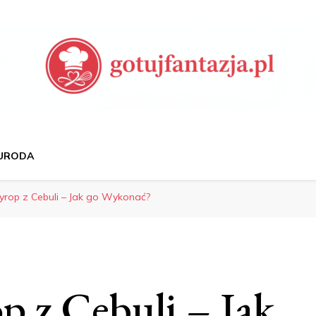
 Przepisy, Porady Ku
 URODA
yrop z Cebuli – Jak go Wykonać?
p z Cebuli – Jak