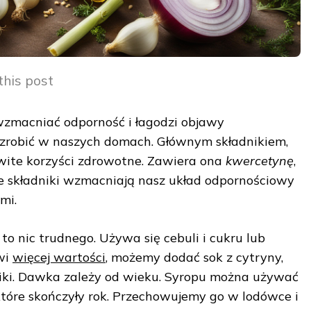
this post
wzmacniać odporność i łagodzi objawy
 zrobić w naszych domach. Głównym składnikiem,
owite korzyści zdrowotne. Zawiera ona
kwercetynę
,
Te składniki wzmacniają nasz układ odpornościowy
mi.
 to nic trudnego. Używa się cebuli i cukru lub
wi
więcej wartości
, możemy dodać sok z cytryny,
ziki. Dawka zależy od wieku. Syropu można używać
 które skończyły rok. Przechowujemy go w lodówce i