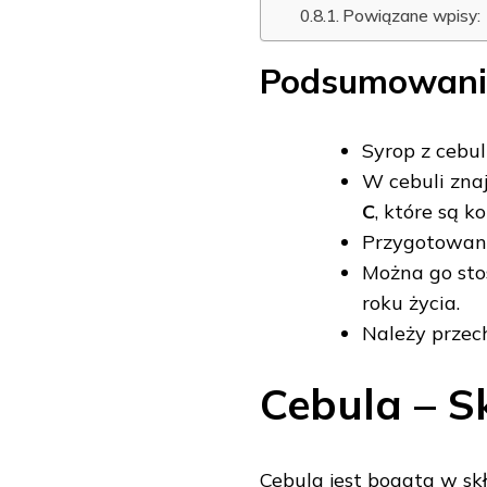
Powiązane wpisy:
Podsumowani
Syrop z cebu
W cebuli znaj
C
, które są k
Przygotowani
Można go sto
roku życia.
Należy przec
Cebula – S
Cebula jest bogata w sk