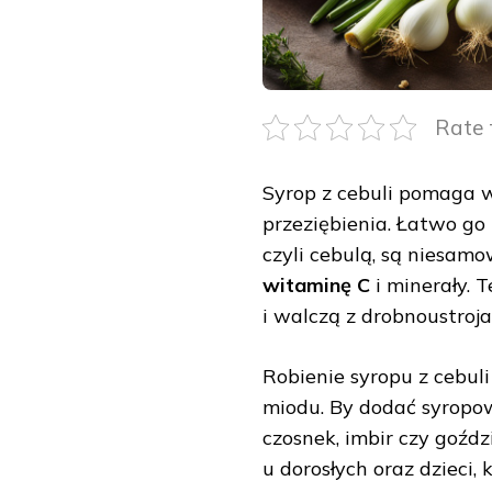
Rate 
Syrop z cebuli pomaga 
przeziębienia. Łatwo go
czyli cebulą, są niesam
witaminę C
i minerały. 
i walczą z drobnoustroja
Robienie syropu z cebuli
miodu. By dodać syropo
czosnek, imbir czy goźd
u dorosłych oraz dzieci,