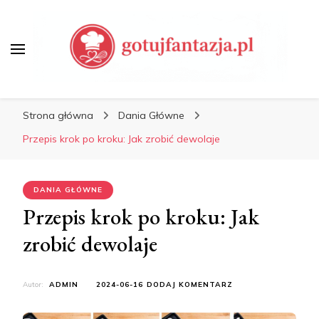
Porady Kulinarne, Jak
Gotować
Gotuj Fantazją – Przepisy,
Porady Kulinarne, Jak
Strona główna
Dania Główne
Gotować
Przepis krok po kroku: Jak zrobić dewolaje
DANIA GŁÓWNE
Przepis krok po kroku: Jak
zrobić dewolaje
DO
Autor:
ADMIN
2024-06-16
DODAJ KOMENTARZ
PRZEPIS
KROK