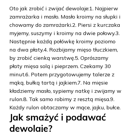
Oto jak zrobić i zwijać dewolaje:1. Najpierw
zamrażarka i masło. Masło kroimy na słupki i
chowamy do zamrażarki.2. Piersi z kurczaka
myjemy, suszymy i kroimy na dwie połowy.3.
Następnie każdą połówkę kroimy poziomo
na dwa płaty.4. Rozbijamy mięso tłuczkiem,
by zrobić cienką warstwę.5. Oprószamy
płaty mięsa solą i pieprzem. Czekamy 30
minut.6. Potem przygotowujemy talerze z
mąką, bułką tartą i jajkiem.7. Na mięsie
kładziemy masło, sypiemy natkę i zwijamy w
rulon.8. Tak samo robimy z resztą mięsa.9.
Każdy rulon obtaczamy w mące, jajku, bułce.
Jak smażyć i podawać
dewolaje?