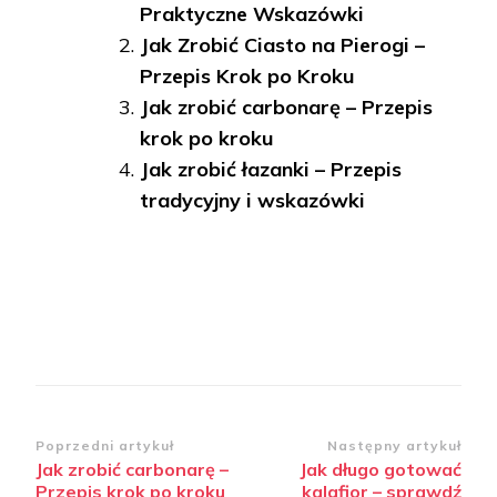
Praktyczne Wskazówki
Jak Zrobić Ciasto na Pierogi –
Przepis Krok po Kroku
Jak zrobić carbonarę – Przepis
krok po kroku
Jak zrobić łazanki – Przepis
tradycyjny i wskazówki
Zobacz
Poprzedni artykuł
Następny artykuł
Jak zrobić carbonarę –
Jak długo gotować
wpisy
Przepis krok po kroku
kalafior – sprawdź