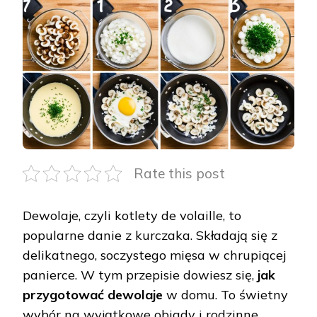
PO
KROKU:
JAK
ZROBIĆ
DEWOLAJE
Rate this post
Dewolaje, czyli kotlety de volaille, to
popularne danie z kurczaka. Składają się z
delikatnego, soczystego mięsa w chrupiącej
panierce. W tym przepisie dowiesz się,
jak
przygotować dewolaje
w domu. To świetny
wybór na wyjątkowe obiady i rodzinne