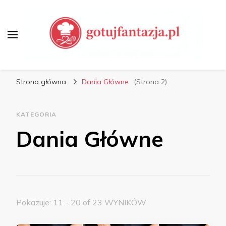
Gotuj Fantazją – Przepisy,
Porady Kulinarne, Jak
Strona główna
Dania Główne
(Strona 2)
Gotować
KATEGORIA
Dania Główne
Pokazuje: 11 - 20 of 23 WYNIKÓW