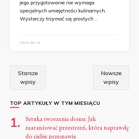
jego przygotowanie nie wymaga
specjalnych umiejętności kulinarnych.
Wystarczy trzymać się prostych …
2024-06-16
Nawigacja
Starsze
Nowsze
po
wpisy
wpisy
wpisach
TOP ARTYKUŁY W TYM MIESIĄCU
Sztuka tworzenia domu: Jak
zaaranżować przestrzeń, która naprawdę
do ciebie przemawia